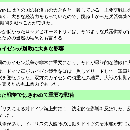
般的にはその国の経済力の大きさと一致している。主要交戦国
高く、大きな経済力をもっていたので、跳ね上がった兵器弾薬
長期間を戦うことができた。
ルが低かったロシアとオーストリアは、そのような兵器供給が
たための当然の結果とも言える。
カイゼンが勝敗に大きな影響
間のカイゼン競争が非常に重要になり、それが最終的な勝敗に
では、ドイツ軍がカイゼン競争をほぼ一貫してリードして、軍事
態を逆転させた。双方のカイゼンの積重ねの結果、大戦の初期
を支えたのも工業力であった。
れた戦争ではきわめて重要な戦術
ギリスによる対ドイツ海上封鎖も、決定的な影響を及ぼした。
なった。
競争があり、イギリスの大艦隊の活動をドイツの潜水艦が封じ