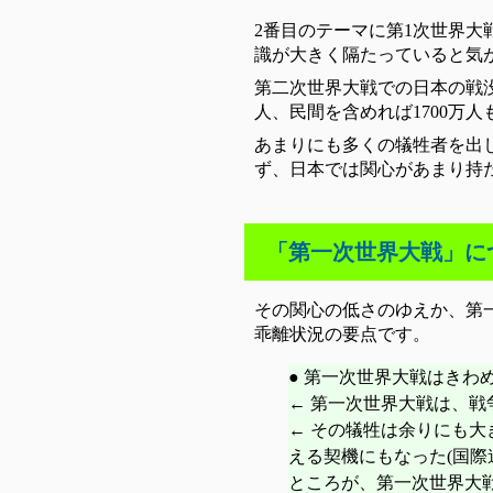
2番目のテーマに第1次世界
識が大きく隔たっていると気
第二次世界大戦での日本の戦没
人、民間を含めれば1700万
あまりにも多くの犠牲者を出
ず、日本では関心があまり持
「第一次世界大戦」に
その関心の低さのゆえか、第
乖離状況の要点です。
● 第一次世界大戦はきわ
← 第一次世界大戦は、
← その犠牲は余りにも大
える契機にもなった(国際
ところが、第一次世界大