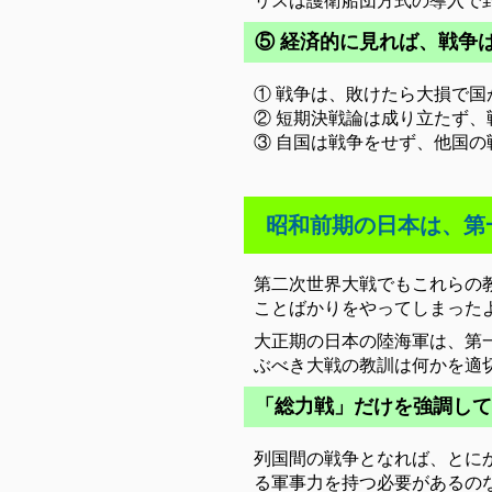
リスは護衛船団方式の導入で
⑤ 経済的に見れば、戦争
① 戦争は、敗けたら大損で
② 短期決戦論は成り立たず
③ 自国は戦争をせず、他国
昭和前期の日本は、第
第二次世界大戦でもこれらの
ことばかりをやってしまった
大正期の日本の陸海軍は、第
ぶべき大戦の教訓は何かを適
「総力戦」だけを強調して
列国間の戦争となれば、とに
る軍事力を持つ必要があるの