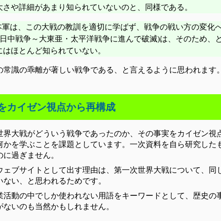
大さや詳細があまり知られていないのと、同様である。
日本軍は、この大戦の教訓を適切に学ばず、戦争の戦い方の変化
(日中戦争～大東亜・太平洋戦争に進んで破滅)は、そのため、
にはほとんど知られていない。
の常識の乖離が著しい戦争である、と言えるように思われます
をカイゼン視点から再構成
世界大戦がどういう戦争であったのか、その事実をカイゼン視
何かを学ぶことを課題としています。一次資料を自ら研究した
のに過ぎません。
ウェブサイトとして出す理由は、第一次世界大戦について、同
いない、と思われるためです。
業活動の中でしか使われない用語をキーワードとして、歴史の
がないのも当然かもしれません。