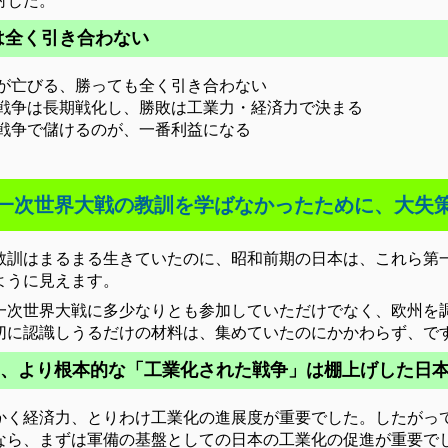
封じた。
は全く引き合わない
国が亡びる、勝っても全く引き合わない
、戦争は長期戦化し、勝敗は工業力・経済力で決まる
の戦争で儲けるのが、一番利益になる
一次世界大戦の教訓を学ばなかったために、大失
教訓はまるまる生きていたのに、昭和前期の日本は、これら第
ように見えます。
一次世界大戦に多少なりとも参加していただけでなく、欧州を
切に認識しうるだけの材料は、集めていたのにかかわらず、で
、より根本的な「工業化された戦争」は棚上げした日
かく経済力、とりわけ工業化の進展度が重要でした。したがっ
なら、まずは軍備の基盤としての日本の工業化の促進が重要で