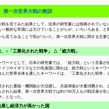
、第一次世界大戦の教訓
大戦を見てみた結果として、従来の研究書には指摘されていな
も一般的な常識には欠けていることがらが、いろいろある、と
から見てみることで気がついた、第一次世界大戦に関する主要
は、○「工業化された戦争」 △「総力戦」
ーワードとして、日本の研究書では、「総力戦」という言葉が
ドイツやイギリスなどの先進国に限れば、総力戦というキーワ
含んだ世界全体を通したキーワードは、「工業化された戦争」
産された重砲・機関銃が大活躍し、兵器弾薬が大量消費され、
された結果、第一次世界大戦では約1700万人もの戦没者が生
争」となった。
進展し経済力が高かった国